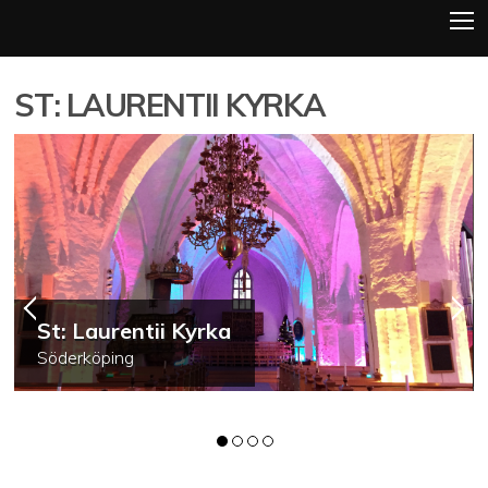
ST: LAURENTII KYRKA
St: Laurentii Kyrka
Söderköping